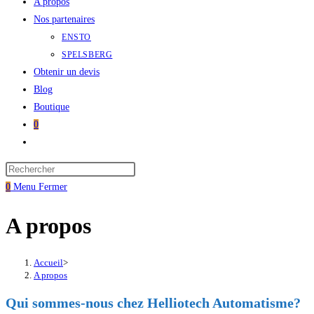
A propos
Nos partenaires
ENSTO
SPELSBERG
Obtenir un devis
Blog
Boutique
0
Toggle
website
Press
search
Escape
0
Menu
Fermer
to
A propos
close
the
search
Accueil
>
panel.
A propos
Qui sommes-nous chez Helliotech Automatisme?