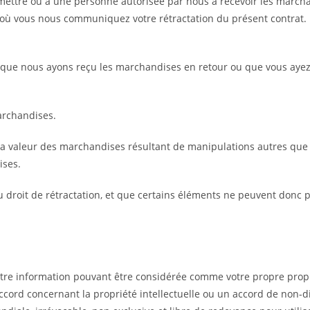
ttre ou à une personne autorisée par nous à recevoir les marchandi
 où vous nous communiquez votre rétractation du présent contrat. L
ue nous ayons reçu les marchandises en retour ou que vous ayez 
archandises.
a valeur des marchandises résultant de manipulations autres que ce
ises.
s au droit de rétractation, et que certains éléments ne peuvent don
tre information pouvant être considérée comme votre propre propri
cord concernant la propriété intellectuelle ou un accord de non-di