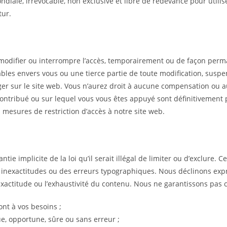
diale, irrévocable, non exclusive et libre de redevance pour utiliser
tur.
odifier ou interrompre l’accès, temporairement ou de façon perman
es envers vous ou une tierce partie de toute modification, suspens
er sur le site web. Vous n’aurez droit à aucune compensation ou a
contribué ou sur lequel vous vous êtes appuyé sont définitivement
 mesures de restriction d’accès à notre site web.
tie implicite de la loi qu’il serait illégal de limiter ou d’exclure. 
 des inexactitudes ou des erreurs typographiques. Nous déclinons 
l’exactitude ou l’exhaustivité du contenu. Nous ne garantissons pas c
nt à vos besoins ;
e, opportune, sûre ou sans erreur ;