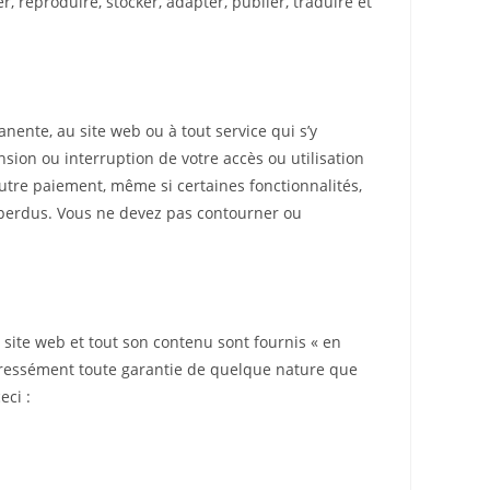
, reproduire, stocker, adapter, publier, traduire et
ente, au site web ou à tout service qui s’y
ion ou interruption de votre accès ou utilisation
utre paiement, même si certaines fonctionnalités,
 perdus. Vous ne devez pas contourner ou
Ce site web et tout son contenu sont fournis « en
expressément toute garantie de quelque nature que
eci :