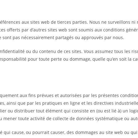
références aux sites web de tierces parties. Nous ne surveillons ni
ices offerts par d’autres sites web sont soumis aux conditions génér
ne sont pas nécessairement partagés ou approuvés par nous.
entialité ou du contenu de ces sites. Vous assumez tous les risques
esponsabilité pour toute perte ou dommage, quelle qu’en soit la cau
uniquement aux fins prévues et autorisées par les présentes conditi
les, ainsi que par les pratiques en ligne et les directives industri
lier ou distribuer tout élément qui consiste en (ou est lié à) un logic
 ou mener toute activité de collecte de données systématique ou aut
vité qui cause, ou pourrait causer, des dommages au site web ou qui 