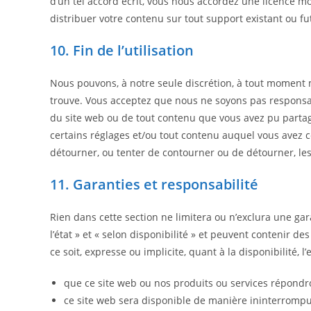
d’un tel accord écrit, vous nous accordez une licence mon
distribuer votre contenu sur tout support existant ou fu
10. Fin de l’utilisation
Nous pouvons, à notre seule discrétion, à tout moment m
trouve. Vous acceptez que nous ne soyons pas responsabl
du site web ou de tout contenu que vous avez pu partag
certains réglages et/ou tout contenu auquel vous avez 
détourner, ou tenter de contourner ou de détourner, les
11. Garanties et responsabilité
Rien dans cette section ne limitera ou n’exclura une garan
l’état » et « selon disponibilité » et peuvent contenir
ce soit, expresse ou implicite, quant à la disponibilité, 
que ce site web ou nos produits ou services répondro
ce site web sera disponible de manière ininterrompu