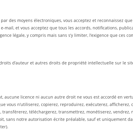
s par des moyens électroniques, vous acceptez et reconnaissez q
e-mail, et vous acceptez que tous les accords, notifications, publ
ence légale, y compris mais sans s’y limiter, l’exigence que ces co
oits d’auteur et autres droits de propriété intellectuelle sur le si
, aucune licence ni aucun autre droit ne vous est accordé en vertu
 que vous n’utiliserez, copierez, reproduirez, exécuterez, afficherez
ez, transférerez, téléchargerez, transmettrez, monétiserez, vendre
t, sans notre autorisation écrite préalable, sauf et uniquement da
ter).